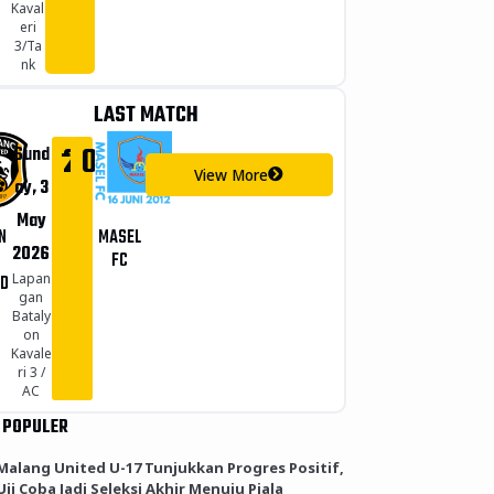
Kaval
eri
3/Ta
nk
LAST MATCH
-
2
0
Sund
View More
ay, 3
May
N
MASEL
2026
FC
Lapan
ED
gan
Bataly
on
Kavale
ri 3 /
AC
 POPULER
Malang United U-17 Tunjukkan Progres Positif,
Uji Coba Jadi Seleksi Akhir Menuju Piala