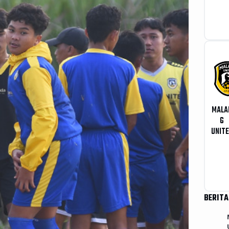
MALA
G
UNIT
BERITA