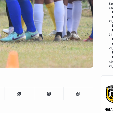
So
6 
21 
21 
21 
S
21 
MALA