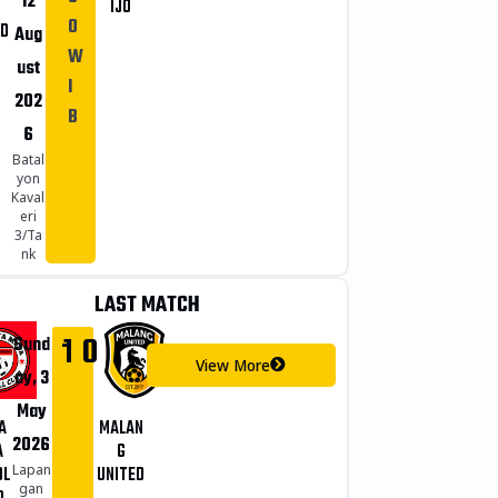
12
IJO
0
ED
Aug
W
ust
I
202
B
6
Batal
yon
Kaval
eri
3/Ta
nk
LAST MATCH
-
1
0
Sund
View More
ay, 3
May
A
MALAN
2026
A
G
Lapan
OL
UNITED
gan