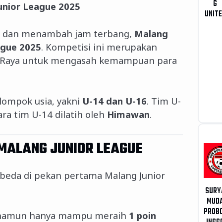
G
unior League 2025
UNIT
a dan menambah jam terbang,
Malang
ague 2025
. Kompetisi ini merupakan
ng Raya untuk mengasah kemampuan para
lompok usia, yakni
U-14 dan U-16
. Tim U-
ra tim U-14 dilatih oleh
Himawan
.
MALANG JUNIOR LEAGUE
beda di pekan pertama Malang Junior
SURY
MUD
PROB
, namun hanya mampu meraih
1 poin