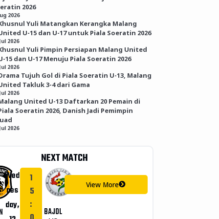
eratin 2026
Aug 2026
Khusnul Yuli Matangkan Kerangka Malang
United U-15 dan U-17 untuk Piala Soeratin 2026
Jul 2026
Khusnul Yuli Pimpin Persiapan Malang United
U-15 dan U-17 Menuju Piala Soeratin 2026
Jul 2026
Drama Tujuh Gol di Piala Soeratin U-13, Malang
United Takluk 3-4 dari Gama
Jul 2026
Malang United U-13 Daftarkan 20 Pemain di
Piala Soeratin 2026, Danish Jadi Pemimpin
kuad
Jul 2026
NEXT MATCH
Wed
1
View More
nes
5
:
day,
BAJOL
N
0