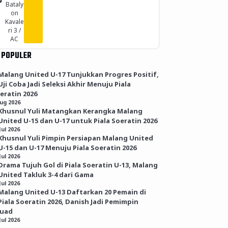
O
Bataly
on
Kavale
ri 3 /
AC
 POPULER
Malang United U-17 Tunjukkan Progres Positif,
Uji Coba Jadi Seleksi Akhir Menuju Piala
eratin 2026
Aug 2026
Khusnul Yuli Matangkan Kerangka Malang
United U-15 dan U-17 untuk Piala Soeratin 2026
Jul 2026
Khusnul Yuli Pimpin Persiapan Malang United
U-15 dan U-17 Menuju Piala Soeratin 2026
Jul 2026
Drama Tujuh Gol di Piala Soeratin U-13, Malang
United Takluk 3-4 dari Gama
Jul 2026
Malang United U-13 Daftarkan 20 Pemain di
Piala Soeratin 2026, Danish Jadi Pemimpin
kuad
Jul 2026