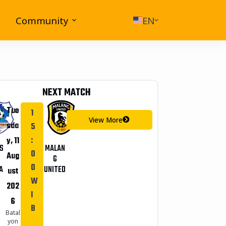
Community
EN
NEXT MATCH
Tue
1
View More
sda
5
:
y, 11
S
MALAN
0
Aug
G
0
A
UNITED
ust
W
202
I
6
B
Batal
yon