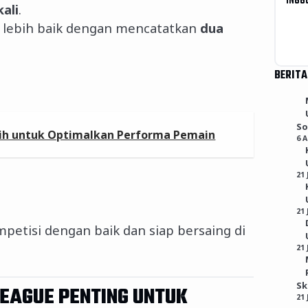
INGG
ali
.
lebih baik dengan mencatatkan
dua
BERITA
So
ih untuk Optimalkan Performa Pemain
6 
21 
21 
petisi dengan baik dan siap bersaing di
21 
S
EAGUE PENTING UNTUK
21 