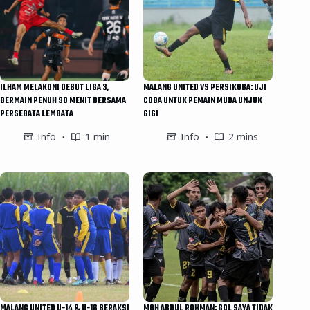
ILHAM MELAKONI DEBUT LIGA 3,
MALANG UNITED VS PERSIKOBA: UJI
BERMAIN PENUH 90 MENIT BERSAMA
COBA UNTUK PEMAIN MUDA UNJUK
PERSEBATA LEMBATA
GIGI
Info
1 min
Info
2 mins
MALANG UNITED U-14 & U-16 BERAKSI
MOH ABDUL ROHMAN: GOL SAYA TIDAK