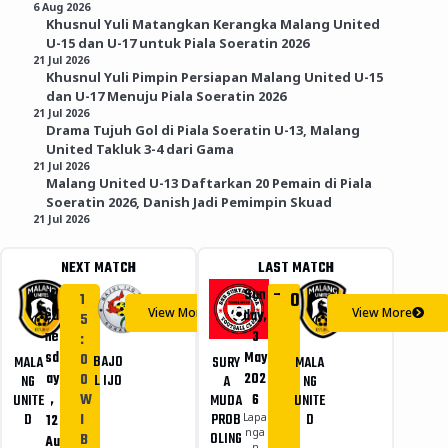
6 Aug 2026
Khusnul Yuli Matangkan Kerangka Malang United
U-15 dan U-17 untuk Piala Soeratin 2026
21 Jul 2026
Khusnul Yuli Pimpin Persiapan Malang United U-15
dan U-17 Menuju Piala Soeratin 2026
21 Jul 2026
Drama Tujuh Gol di Piala Soeratin U-13, Malang
United Takluk 3-4 dari Gama
21 Jul 2026
Malang United U-13 Daftarkan 20 Pemain di Piala
Soeratin 2026, Danish Jadi Pemimpin Skuad
21 Jul 2026
NEXT MATCH
LAST MATCH
-
W
Sun
1
0
1
View More
View More
ed
day,
5
ne
3
:
sd
May
0
BAJO
MALA
SURY
MALA
ay
202
0
L IJO
NG
A
NG
,
W
6
UNITE
MUDA
UNITE
D
I
PROB
D
12
Lapa
nga
OLING
B
Au
n