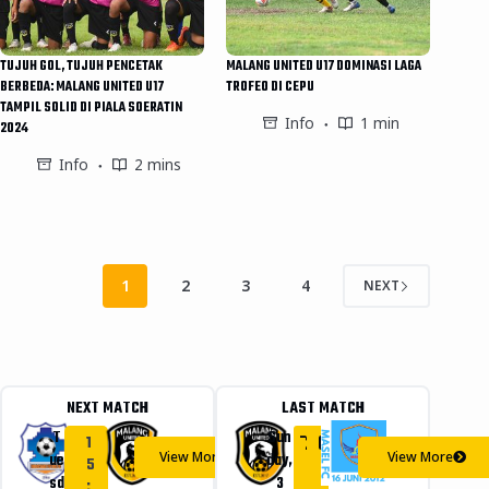
TUJUH GOL, TUJUH PENCETAK
MALANG UNITED U17 DOMINASI LAGA
BERBEDA: MALANG UNITED U17
TROFEO DI CEPU
TAMPIL SOLID DI PIALA SOERATIN
Info
1 min
2024
Info
2 mins
1
2
3
4
NEXT
NEXT MATCH
LAST MATCH
-
T
Sun
2
0
1
View More
View More
ue
day,
5
sd
3
: