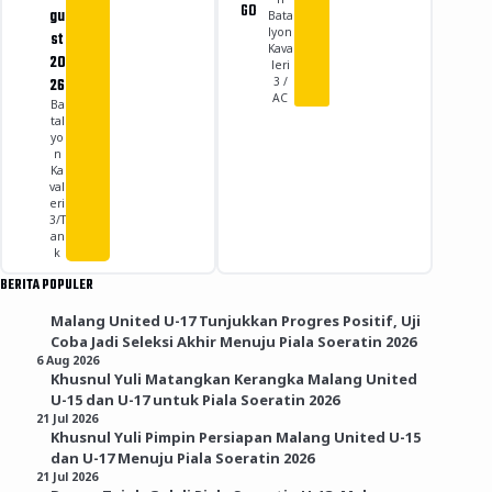
GO
gu
Bata
lyon
st
Kava
20
leri
26
3 /
AC
Ba
tal
yo
n
Ka
val
eri
3/T
an
k
BERITA POPULER
Malang United U-17 Tunjukkan Progres Positif, Uji
Coba Jadi Seleksi Akhir Menuju Piala Soeratin 2026
6 Aug 2026
Khusnul Yuli Matangkan Kerangka Malang United
U-15 dan U-17 untuk Piala Soeratin 2026
21 Jul 2026
Khusnul Yuli Pimpin Persiapan Malang United U-15
dan U-17 Menuju Piala Soeratin 2026
21 Jul 2026