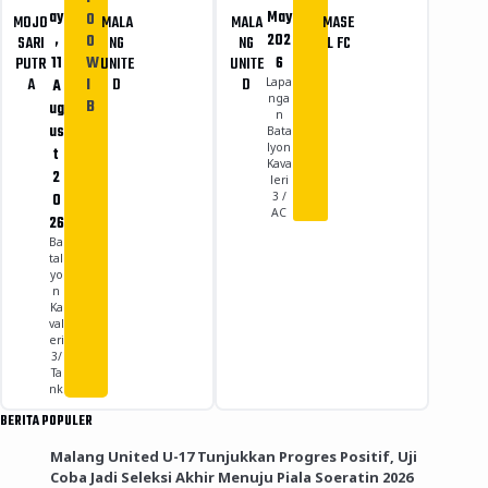
ay
May
0
MOJO
MALA
MALA
MASE
,
202
0
SARI
NG
NG
L FC
11
W
6
PUTR
UNITE
UNITE
A
I
D
D
A
Lapa
nga
B
ug
n
us
Bata
lyon
t
Kava
2
leri
0
3 /
AC
26
Ba
tal
yo
n
Ka
val
eri
3/
Ta
nk
BERITA POPULER
Malang United U-17 Tunjukkan Progres Positif, Uji
Coba Jadi Seleksi Akhir Menuju Piala Soeratin 2026