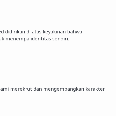
ed didirikan di atas keyakinan bahwa
tuk menempa identitas sendiri.
an. Kami merekrut dan mengembangkan karakter