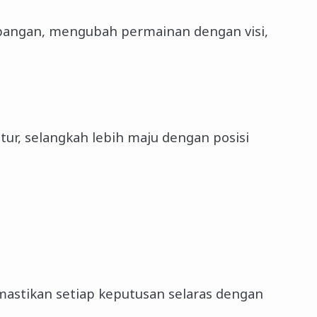
apangan, mengubah permainan dengan visi,
ur, selangkah lebih maju dengan posisi
mastikan setiap keputusan selaras dengan