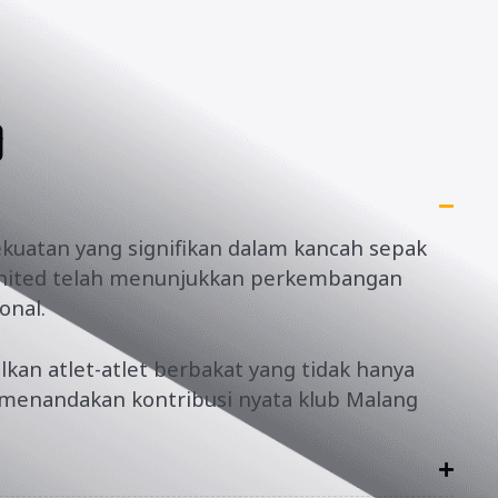
D
kuatan yang signifikan dalam kancah sepak
ng United telah menunjukkan perkembangan
onal.
n atlet-atlet berbakat yang tidak hanya
 menandakan kontribusi nyata klub Malang