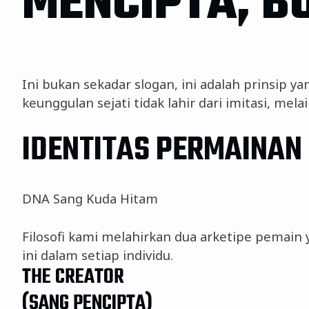
MENCIPTA, B
Ini bukan sekadar slogan, ini adalah prinsip y
keunggulan sejati tidak lahir dari imitasi, me
IDENTITAS PERMAINAN
DNA Sang Kuda Hitam
Filosofi kami melahirkan dua arketipe pemain
ini dalam setiap individu.
THE CREATOR
(SANG PENCIPTA)