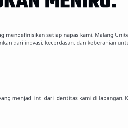
UKAN MENIRU.
ang mendefinisikan setiap napas kami. Malang Unit
lainkan dari inovasi, kecerdasan, dan keberanian un
 yang menjadi inti dari identitas kami di lapang