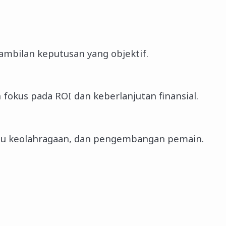
ambilan keputusan yang objektif.
okus pada ROI dan keberlanjutan finansial.
ilmu keolahragaan, dan pengembangan pemain.