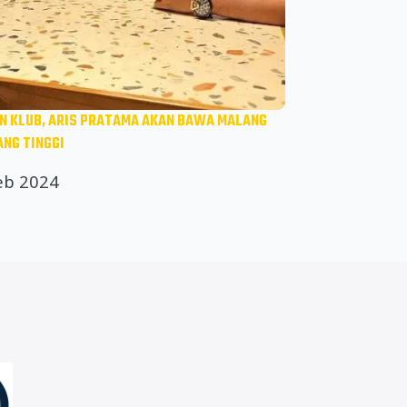
EN KLUB, ARIS PRATAMA AKAN BAWA MALANG
LEPAS DARI TIMNAS 
ANG TINGGI
MALANG
eb 2024
16 Feb 2