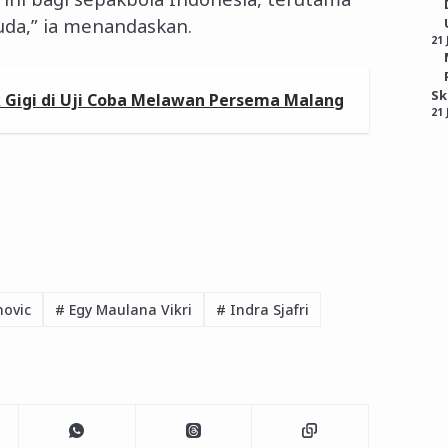
da,” ia menandaskan.
21 
S
 Gigi di Uji Coba Melawan Persema Malang
21 
ovic
#
Egy Maulana Vikri
#
Indra Sjafri