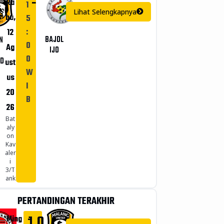
-
Ra
1
Lihat Selengkapnya
bu,
5
:
12
BAJOL
N
0
Ag
IJO
0
ED
ust
W
us
I
20
B
26
Bat
aly
on
Kav
aler
i
3/T
ank
PERTANDINGAN TERAKHIR
-
1
0
Ming