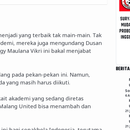
SURY
MUD
PROB
njadi yang terbaik tak main-main. Tak
INGG
Akademi, mereka juga mengundang Dusan
Egy Maulana Vikri ini bakal menjabat
BERITA
alang pada pekan-pekan ini. Namun,
a yang masih harus diikuti.
So
6 
ait akademi yang sedang diretas
i Malang United bisa menambah dan
21 
21 
 ini bagi sepakbola Indonesia, terutama