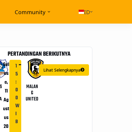
Community
ID
PERTANDINGAN BERIKUTNYA
-
Sel
1
Lihat Selengkapnya
as
5
:
a,
S
MALAN
0
11
G
0
A
UNITED
Ag
W
ust
I
us
B
20