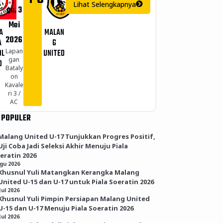
Lihat Selengkapnya
gu, 3
Mei
A
MALAN
2026
A
G
Lapan
OL
UNITED
gan
O
Bataly
on
Kavale
ri 3 /
AC
 POPULER
Malang United U-17 Tunjukkan Progres Positif,
Uji Coba Jadi Seleksi Akhir Menuju Piala
eratin 2026
Agu 2026
Khusnul Yuli Matangkan Kerangka Malang
United U-15 dan U-17 untuk Piala Soeratin 2026
Jul 2026
Khusnul Yuli Pimpin Persiapan Malang United
U-15 dan U-17 Menuju Piala Soeratin 2026
Jul 2026