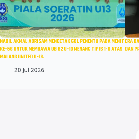
NABIL AKMAL ABRISAM MENCETAK GOL PENENTU PADA MENIT
ERA B
KE-56 UNTUK MEMBAWA UB 82 U-13 MENANG TIPIS 1-0 ATAS
DAN P
MALANG UNITED U-13.
20 Jul 2026