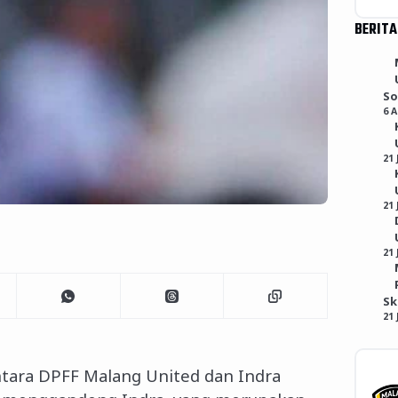
BERITA
So
6 
21 
21 
21 
S
21 
ara DPFF Malang United dan Indra