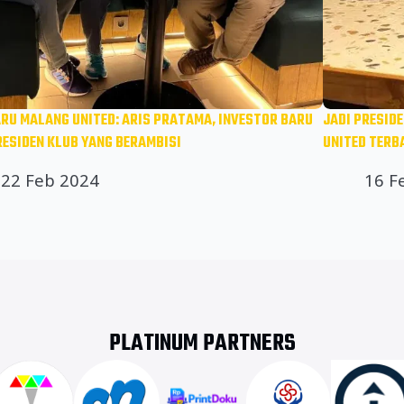
ARU MALANG UNITED: ARIS PRATAMA, INVESTOR BARU
JADI PRESID
RESIDEN KLUB YANG BERAMBISI
UNITED TERB
22 Feb 2024
16 F
PLATINUM PARTNERS