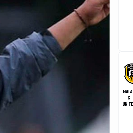
MALA
G
UNIT