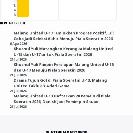
3/
Ta
n
k
BERITA POPULER
Malang United U-17 Tunjukkan Progres Positif, Uji
Coba Jadi Seleksi Akhir Menuju Piala Soeratin 2026
6 Agu 2026
Khusnul Yuli Matangkan Kerangka Malang United
U-15 dan U-17 untuk Piala Soeratin 2026
21 Jul 2026
Khusnul Yuli Pimpin Persiapan Malang United U-15
dan U-17 Menuju Piala Soeratin 2026
21 Jul 2026
Drama Tujuh Gol di Piala Soeratin U-13, Malang
United Takluk 3-4 dari Gama
21 Jul 2026
Malang United U-13 Daftarkan 20 Pemain di Piala
Soeratin 2026, Danish Jadi Pemimpin Skuad
21 Jul 2026