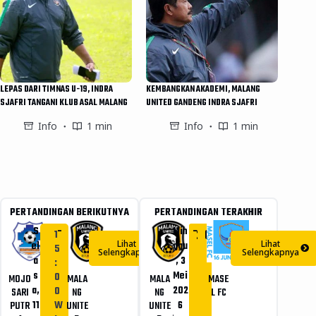
LEPAS DARI TIMNAS U-19, INDRA
KEMBANGKAN AKADEMI, MALANG
SJAFRI TANGANI KLUB ASAL MALANG
UNITED GANDENG INDRA SJAFRI
Info
1 min
Info
1 min
PERTANDINGAN BERIKUTNYA
PERTANDINGAN TERAKHIR
-
-
S
Min
2
0
1
Lihat
Lihat
el
ggu
5
Selengkapnya
Selengkapnya
a
, 3
:
s
Mei
0
MOJO
MALA
MALA
MASE
a,
202
0
SARI
NG
NG
L FC
11
W
6
PUTR
UNITE
UNITE