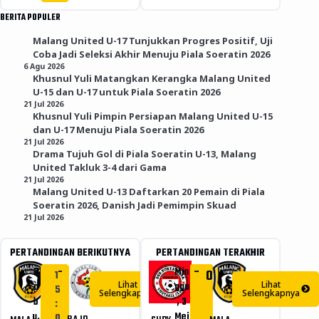
BERITA POPULER
Malang United U-17 Tunjukkan Progres Positif, Uji
Coba Jadi Seleksi Akhir Menuju Piala Soeratin 2026
6 Agu 2026
Khusnul Yuli Matangkan Kerangka Malang United
U-15 dan U-17 untuk Piala Soeratin 2026
21 Jul 2026
Khusnul Yuli Pimpin Persiapan Malang United U-15
dan U-17 Menuju Piala Soeratin 2026
21 Jul 2026
Drama Tujuh Gol di Piala Soeratin U-13, Malang
United Takluk 3-4 dari Gama
21 Jul 2026
Malang United U-13 Daftarkan 20 Pemain di Piala
Soeratin 2026, Danish Jadi Pemimpin Skuad
21 Jul 2026
PERTANDINGAN BERIKUTNYA
PERTANDINGAN TERAKHIR
-
-
R
Min
1
0
1
Lihat
Lihat
a
ggu
5
Selengkapnya
Selengkapnya
b
, 3
:
u,
Mei
0