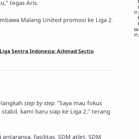
u,” tegas Aris.
21 
membawa Malang United promosi ke Liga 2.
S
21 
Liga Sentra Indonesia: Achmad Sectio
elangkah
step by step
. ”Saya mau fokus
stabil, kami baru siap ke Liga 2,” terang
antaranya, fasilitas, SDM atlet, SDM