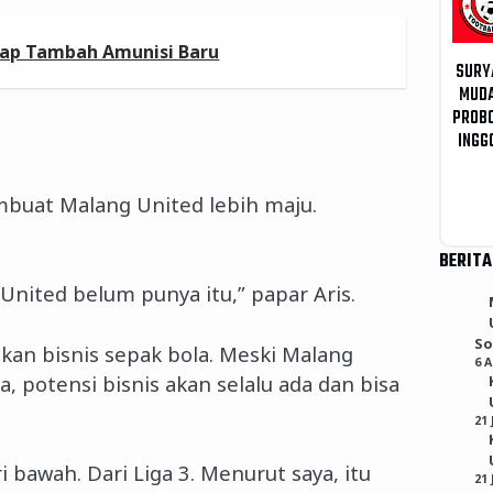
Siap Tambah Amunisi Baru
SURY
MUD
PROB
INGG
buat Malang United lebih maju.
BERITA
 United belum punya itu,” papar Aris.
So
kan bisnis sepak bola. Meski Malang
6 
, potensi bisnis akan selalu ada dan bisa
21 
bawah. Dari Liga 3. Menurut saya, itu
21 