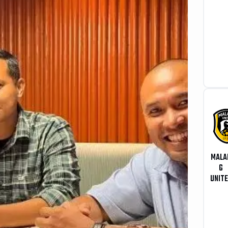
MALA
G
UNIT