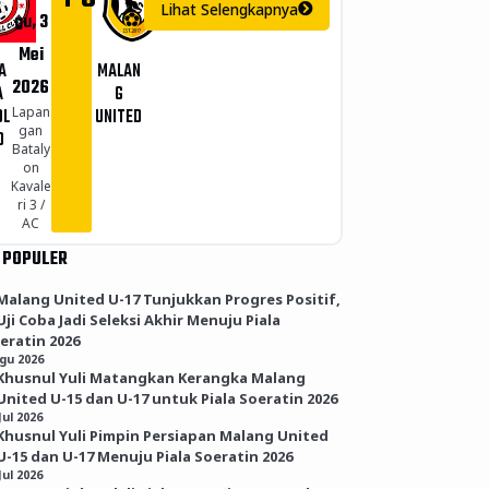
Lihat Selengkapnya
gu, 3
Mei
A
MALAN
2026
A
G
Lapan
OL
UNITED
gan
O
Bataly
on
Kavale
ri 3 /
AC
 POPULER
Malang United U-17 Tunjukkan Progres Positif,
Uji Coba Jadi Seleksi Akhir Menuju Piala
eratin 2026
Agu 2026
Khusnul Yuli Matangkan Kerangka Malang
United U-15 dan U-17 untuk Piala Soeratin 2026
Jul 2026
Khusnul Yuli Pimpin Persiapan Malang United
U-15 dan U-17 Menuju Piala Soeratin 2026
Jul 2026