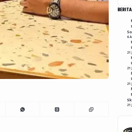
BERITA
So
6 
21 
21 
21 
S
21 