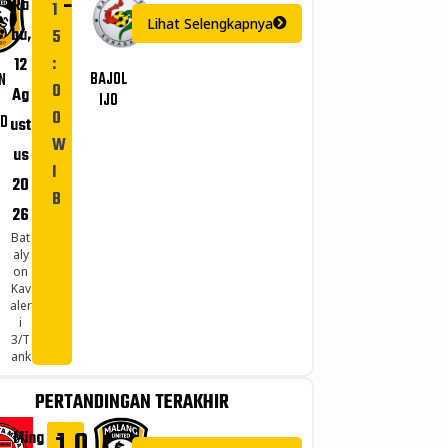
-
Ra
1
Lihat Selengkapnya
bu,
5
:
12
BAJOL
N
0
Ag
IJO
0
ED
ust
W
us
I
20
B
26
Bat
aly
on
Kav
aler
i
3/T
ank
PERTANDINGAN TERAKHIR
-
1
0
Ming