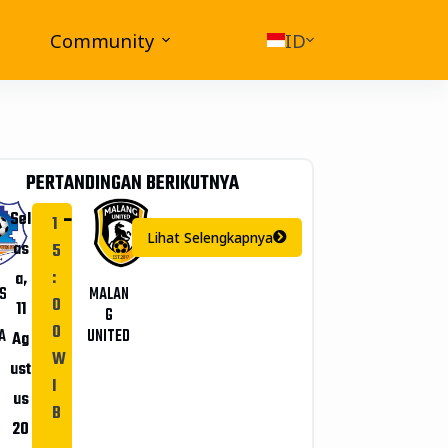
Community
ID
PERTANDINGAN BERIKUTNYA
-
Sel
1
Lihat Selengkapnya
as
5
:
a,
S
MALAN
0
11
G
0
A
UNITED
Ag
W
ust
I
us
B
20