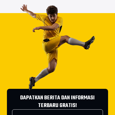
DAPATKAN BERITA DAN INFORMASI
TERBARU GRATIS!