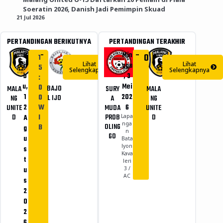
Soeratin 2026, Danish Jadi Pemimpin Skuad
21 Jul 2026
PERTANDINGAN BERIKUTNYA
PERTANDINGAN TERAKHIR
-
-
R
Min
1
0
1
Lihat
Lihat
a
ggu
5
Selengkapnya
Selengkapnya
b
, 3
:
u,
Mei
0
BAJO
MALA
SURY
MALA
1
202
0
L IJO
NG
A
NG
2
W
6
UNITE
MUDA
UNITE
D
I
PROB
D
A
Lapa
nga
OLING
B
g
n
GO
u
Bata
lyon
s
Kava
t
leri
u
3 /
AC
s
2
0
2
6