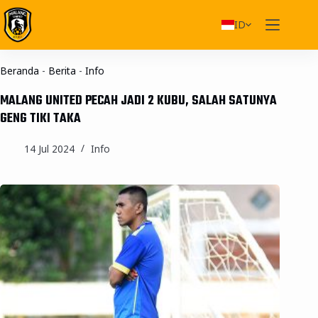
ID
Beranda
-
Berita
-
Info
MALANG UNITED PECAH JADI 2 KUBU, SALAH SATUNYA
GENG TIKI TAKA
14 Jul 2024
Info