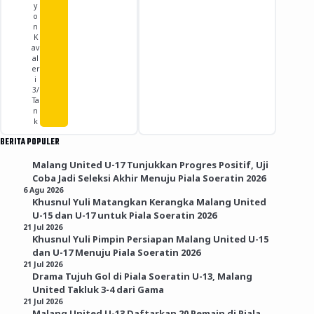
y
o
n
K
av
al
er
i
3/
Ta
n
k
BERITA POPULER
Malang United U-17 Tunjukkan Progres Positif, Uji
Coba Jadi Seleksi Akhir Menuju Piala Soeratin 2026
6 Agu 2026
Khusnul Yuli Matangkan Kerangka Malang United
U-15 dan U-17 untuk Piala Soeratin 2026
21 Jul 2026
Khusnul Yuli Pimpin Persiapan Malang United U-15
dan U-17 Menuju Piala Soeratin 2026
21 Jul 2026
Drama Tujuh Gol di Piala Soeratin U-13, Malang
United Takluk 3-4 dari Gama
21 Jul 2026
Malang United U-13 Daftarkan 20 Pemain di Piala