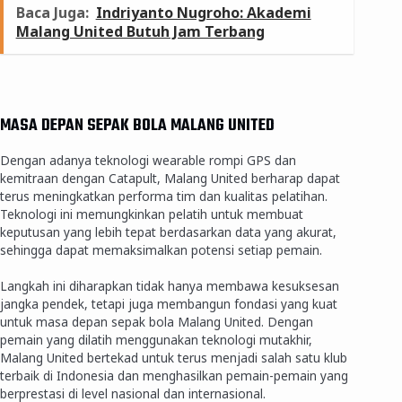
Baca Juga:
Indriyanto Nugroho: Akademi
Malang United Butuh Jam Terbang
MASA DEPAN SEPAK BOLA MALANG UNITED
Dengan adanya teknologi wearable rompi GPS dan
kemitraan dengan Catapult, Malang United berharap dapat
terus meningkatkan performa tim dan kualitas pelatihan.
Teknologi ini memungkinkan pelatih untuk membuat
keputusan yang lebih tepat berdasarkan data yang akurat,
sehingga dapat memaksimalkan potensi setiap pemain.
Langkah ini diharapkan tidak hanya membawa kesuksesan
jangka pendek, tetapi juga membangun fondasi yang kuat
untuk masa depan sepak bola Malang United. Dengan
pemain yang dilatih menggunakan teknologi mutakhir,
Malang United bertekad untuk terus menjadi salah satu klub
terbaik di Indonesia dan menghasilkan pemain-pemain yang
berprestasi di level nasional dan internasional.