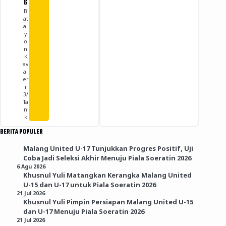
6
B
at
al
y
o
n
K
av
al
er
i
3/
Ta
n
k
BERITA POPULER
Malang United U-17 Tunjukkan Progres Positif, Uji
Coba Jadi Seleksi Akhir Menuju Piala Soeratin 2026
6 Agu 2026
Khusnul Yuli Matangkan Kerangka Malang United
U-15 dan U-17 untuk Piala Soeratin 2026
21 Jul 2026
Khusnul Yuli Pimpin Persiapan Malang United U-15
dan U-17 Menuju Piala Soeratin 2026
21 Jul 2026