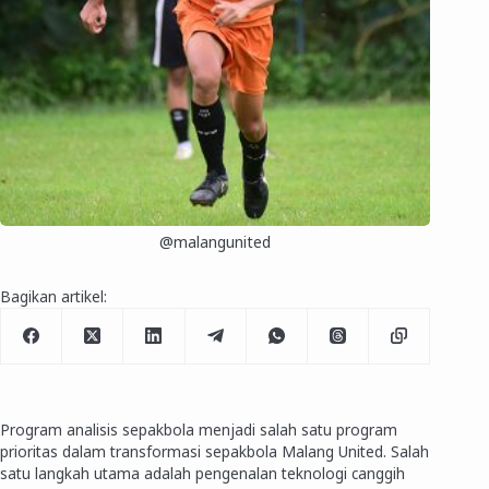
@malangunited
Bagikan artikel:
Program analisis sepakbola menjadi salah satu program
prioritas dalam transformasi sepakbola Malang United. Salah
satu langkah utama adalah pengenalan teknologi canggih