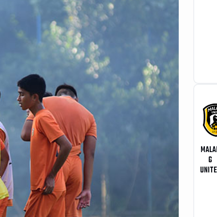
MALA
G
UNIT