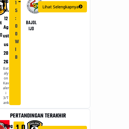
-
Ra
1
Lihat Selengkapnya
bu,
5
:
12
BAJOL
N
0
Ag
IJO
0
ED
ust
W
us
I
20
B
26
Bat
aly
on
Kav
aler
i
3/T
ank
PERTANDINGAN TERAKHIR
-
1
0
Ming