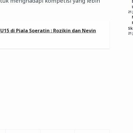
tuk menghadapi kompetisi yang lebih
21 
S
15 di Piala Soeratin : Rozikin dan Nevin
21 