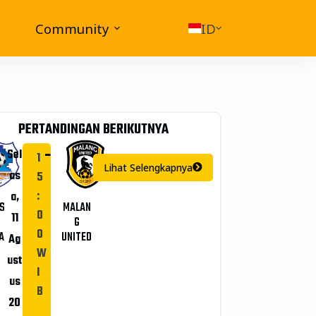
Community
ID
PERTANDINGAN BERIKUTNYA
-
Sel
1
Lihat Selengkapnya
as
5
:
a,
S
MALAN
0
11
G
0
A
UNITED
Ag
W
ust
I
us
B
20