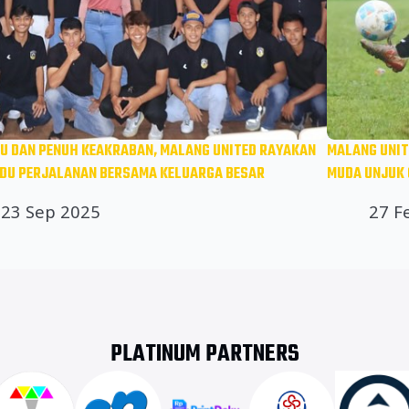
U DAN PENUH KEAKRABAN, MALANG UNITED RAYAKAN
MALANG UNIT
DU PERJALANAN BERSAMA KELUARGA BESAR
MUDA UNJUK 
23 Sep 2025
27 F
PLATINUM PARTNERS