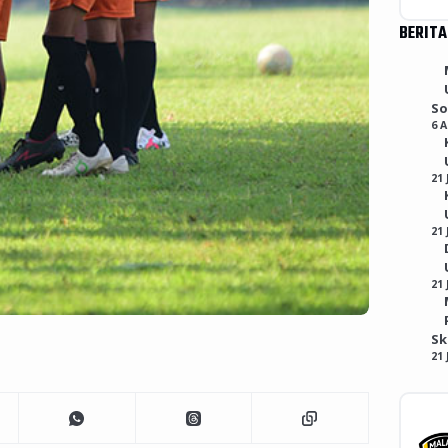
BERITA
So
6 
21 
21 
21 
S
21 